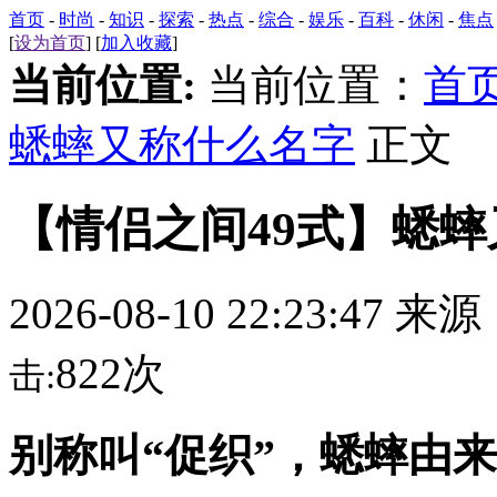
首页
-
时尚
-
知识
-
探索
-
热点
-
综合
-
娱乐
-
百科
-
休闲
-
焦点
[
设为首页
] [
加入收藏
]
当前位置:
当前位置：
首
蟋蟀又称什么名字
正文
【情侣之间49式】蟋
2026-08-10 22:23:47 来
822次
击:
别称叫“促织”，蟋蟀由来