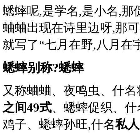
蟋蟀呢,是学名,是小名,
蛐蛐出现在诗里边呀,那可
就写了“七月在野,八月在
蟋蟀别称?蟋蟀
又称蛐蛐、夜鸣虫、什名
之间49式
、蟋蟀促织、什
鸡子、蟋蟀孙旺,什名
私人