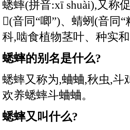
蟋蟀(拼音:xī shuài
𧉍(音同“唧”)、蜻蛚(音同
科,啮食植物茎叶、种实
蟋蟀的别名是什么?
蟋蟀又称为,蛐蛐,秋虫,
欢养蟋蟀斗蛐蛐。
蟋蟀又叫什么?