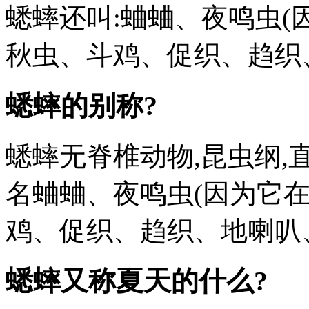
蟋蟀还叫:蛐蛐、夜鸣虫(
秋虫、斗鸡、促织、趋织
蟋蟀的别称?
蟋蟀无脊椎动物,昆虫纲,
名蛐蛐、夜鸣虫(因为它
鸡、促织、趋织、地喇叭
蟋蟀又称夏天的什么?