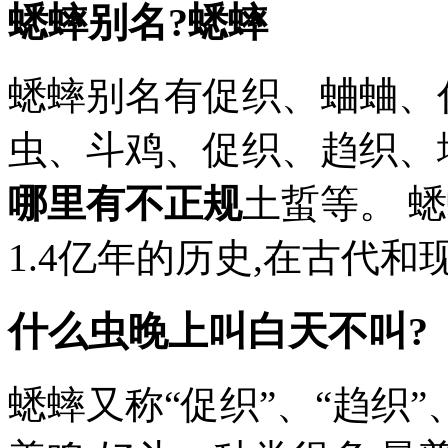
蟋蟀别名?蟋蟀
蟋蟀别名有促织、蛐蛐、
虫、斗鸡、促织、趋织、
哪里有不正规
土蜇等。 
1.4亿年的历史,在古代和
什么虫晚上叫白天不叫?
蟋蟀又称“促织”、“趋织”