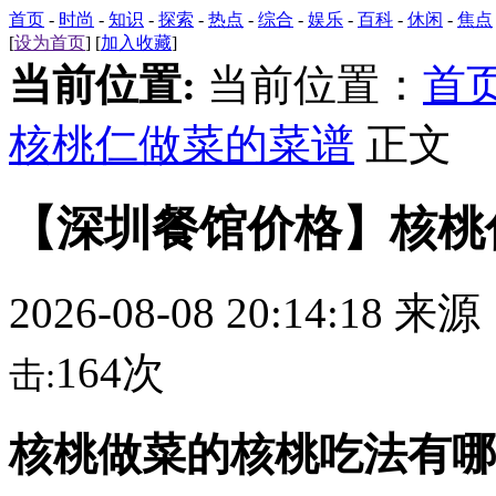
首页
-
时尚
-
知识
-
探索
-
热点
-
综合
-
娱乐
-
百科
-
休闲
-
焦点
[
设为首页
] [
加入收藏
]
当前位置:
当前位置：
首
核桃仁做菜的菜谱
正文
【深圳餐馆价格】核桃
2026-08-08 20:14:18 来
164次
击:
核桃做菜的核桃吃法有哪