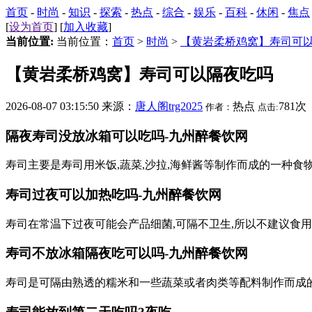
首页
-
时尚
-
知识
-
探索
-
热点
-
综合
-
娱乐
-
百科
-
休闲
-
焦点
[
设为首页
] [
加入收藏
]
当前位置:
当前位置：
首页
>
时尚
>
【黄岩柔桥鸡窝】寿司可
【黄岩柔桥鸡窝】寿司可以隔夜吃吗
2026-08-07 03:15:50 来源：
唐人阁trg2025
热点
781次
作者：
点击:
隔夜寿司没放冰箱可以吃吗-九州醉餐饮网
寿司主要是寿司用米饭,蔬菜,沙拉,海鲜酱等制作而成的一种
寿司过夜可以加热吃吗-九州醉餐饮网
寿司在常温下过夜可能会产品细菌,可隔不卫生,所以不建议食
寿司不放冰箱隔夜吃可以吗-九州醉餐饮网
寿司是可隔由熟透的糯米和一些蔬菜或者肉类等配料制作而成的