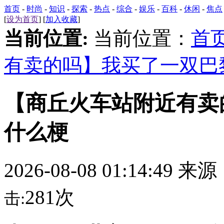
首页
-
时尚
-
知识
-
探索
-
热点
-
综合
-
娱乐
-
百科
-
休闲
-
焦点
[
设为首页
] [
加入收藏
]
当前位置:
当前位置：
首
有卖的吗】我买了一双巴
【商丘火车站附近有卖
什么梗
2026-08-08 01:14:49 来
281次
击: