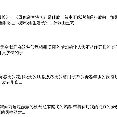
》，《愿你余生漫长》是什歌一首由王贰浪演唱的歌曲，笛呆子囚牛作
自制歌曲《愿你余生漫长》，什歌由王贰...
天空 我们在这种气氛相拥 美丽的梦幻的让人舍不得睁开眼眸 
只少你的手...
大为 春天的花开秋天的风 以及冬天的落阳 忧郁的青春年少的我 
就在那多...
我面前这是瑟瑟的秋天 还有南飞的鸿雁 带着你对我的纯真的爱
风撩动对...