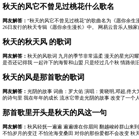
秋天的风它不曾见过桃花什么歌名
网友解答：
“秋天的风它不曾见过桃花”的歌曲名为《愿你余生漫长
26日发行的秋天专辑《愿你余生漫长》中。 网易云音乐人独家
秋天的秋天风 的歌词
网友解答：
秋天的风歌词 九月的季节非常温柔 漫天的星光闪耀
是否还记得我 一起许下的海誓和山盟 只是经过几个秋 情路依旧 
秋天的风是那首歌的歌词
网友解答：
光阴的故事 词曲：罗大佑 演唱：黄晓明,邓超,佟
的诗句里 我在年年的成长 流水它带走光阴的故事 改变了一个人 
那首歌里开头是秋天的风这一句
网友解答：
秋风轻抚一遍遍 遍遍缠在你眉间 翻越峻岭群山来到
不怕岁月的变迁 不怕沧海变桑田 对你的那份爱都不会改变 秋天的