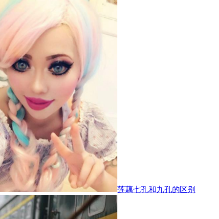
莲藕七孔和九孔的区别