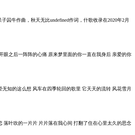
曲，秋天无比undefined作词，什歌收录在2020年2月
睁开眼之后一阵阵的心痛 原来梦里面的你一直在我身后 亲爱的你
曾经无知的这么想 风车在四季轮回的歌里 它天天的流转 风花雪月
恋 落叶吹的一片片 片片落在我心间 打翻了住在心里太久的思念