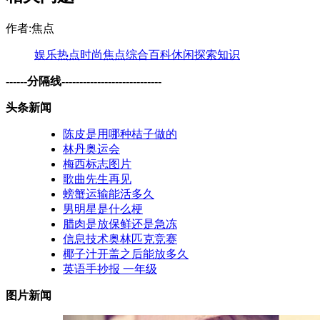
作者:焦点
娱乐
热点
时尚
焦点
综合
百科
休闲
探索
知识
------分隔线----------------------------
头条新闻
陈皮是用哪种桔子做的
林丹奥运会
梅西标志图片
歌曲先生再见
螃蟹运输能活多久
男明星是什么梗
腊肉是放保鲜还是急冻
信息技术奥林匹克竞赛
椰子汁开盖之后能放多久
英语手抄报 一年级
图片新闻