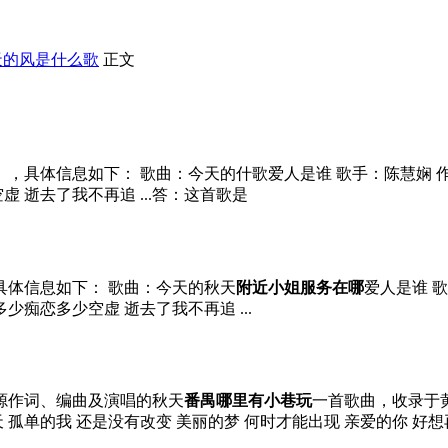
天的风是什么歌
正文
具体信息如下： 歌曲：今天的什歌爱人是谁 歌手：陈慧娴 作词
 逝去了我不再追 ...答：这首歌是
具体信息如下： 歌曲：今天的秋天
附近小姐服务在哪
爱人是谁 
少痴恋多少空虚 逝去了我不再追 ...
源作词、编曲及演唱的秋天
番禺哪里有小巷玩
一首歌曲，收录于黄
孤单的我 还是没有改变 美丽的梦 何时才能出现 亲爱的你 好想再见