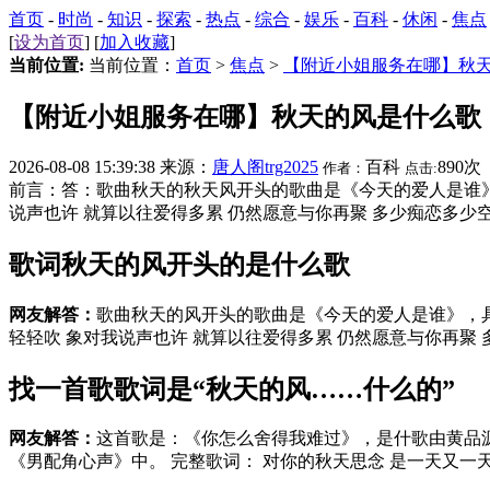
首页
-
时尚
-
知识
-
探索
-
热点
-
综合
-
娱乐
-
百科
-
休闲
-
焦点
[
设为首页
] [
加入收藏
]
当前位置:
当前位置：
首页
>
焦点
>
【附近小姐服务在哪】秋
【附近小姐服务在哪】秋天的风是什么歌
2026-08-08 15:39:38 来源：
唐人阁trg2025
百科
890次
作者：
点击:
前言：答：歌曲秋天的秋天风开头的歌曲是《今天的爱人是谁》，
说声也许 就算以往爱得多累 仍然愿意与你再聚 多少痴恋多少空虚
歌词秋天的风开头的是什么歌
网友解答：
歌曲秋天的风开头的歌曲是《今天的爱人是谁》，
轻轻吹 象对我说声也许 就算以往爱得多累 仍然愿意与你再聚 多
找一首歌歌词是“秋天的风……什么的”
网友解答：
这首歌是：《你怎么舍得我难过》，是什歌由黄品
《男配角心声》中。 完整歌词： 对你的秋天思念 是一天又一天 