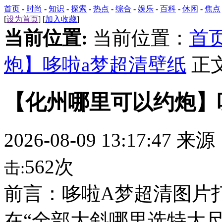
首页
-
时尚
-
知识
-
探索
-
热点
-
综合
-
娱乐
-
百科
-
休闲
-
焦点
[
设为首页
] [
加入收藏
]
当前位置:
当前位置：
首
炮】哆啦a梦超清壁纸
正
【化州哪里可以约炮】
2026-08-09 13:17:47 来
562次
击:
前言：哆啦A梦超清图片打开
在“全部大斜哪里选特大