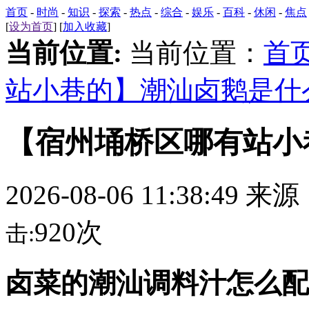
首页
-
时尚
-
知识
-
探索
-
热点
-
综合
-
娱乐
-
百科
-
休闲
-
焦点
[
设为首页
] [
加入收藏
]
当前位置:
当前位置：
首
站小巷的】潮汕卤鹅是什
【宿州埇桥区哪有站小
2026-08-06 11:38:49 来
920次
击:
卤菜的潮汕调料汁怎么配