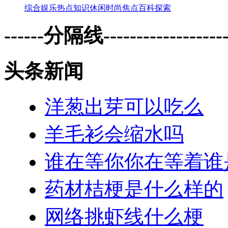
综合
娱乐
热点
知识
休闲
时尚
焦点
百科
探索
------分隔线--------------------
头条新闻
洋葱出芽可以吃么
羊毛衫会缩水吗
谁在等你你在等着谁
药材桔梗是什么样的
网络挑虾线什么梗