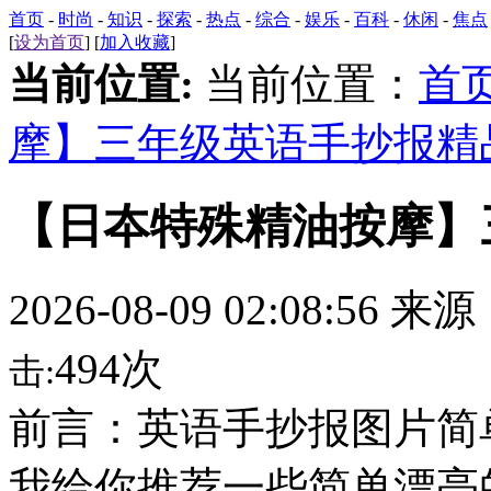
首页
-
时尚
-
知识
-
探索
-
热点
-
综合
-
娱乐
-
百科
-
休闲
-
焦点
[
设为首页
] [
加入收藏
]
当前位置:
当前位置：
首
摩】三年级英语手抄报精
【日夲特殊精油按摩】
2026-08-09 02:08:56 来
494次
击:
前言：英语手抄报图片简
我给你推荐一些简单漂亮的