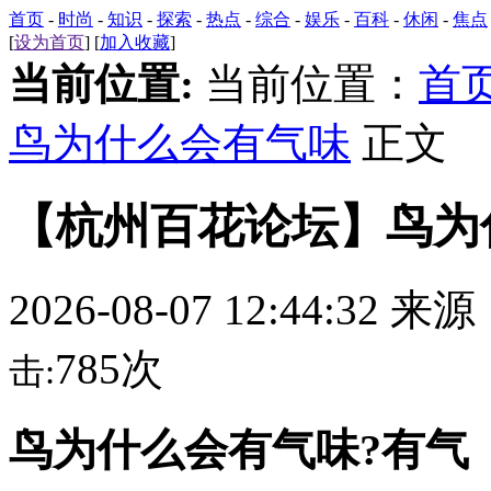
首页
-
时尚
-
知识
-
探索
-
热点
-
综合
-
娱乐
-
百科
-
休闲
-
焦点
[
设为首页
] [
加入收藏
]
当前位置:
当前位置：
首
鸟为什么会有气味
正文
【杭州百花论坛】鸟为
2026-08-07 12:44:32 来
785次
击:
鸟为什么会有气味?有气