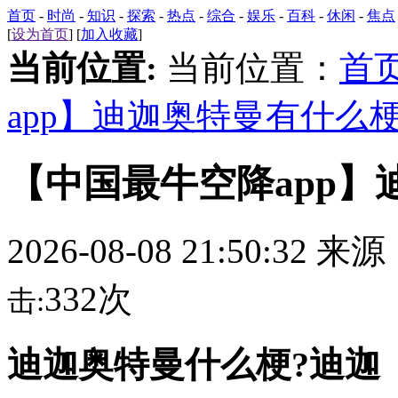
首页
-
时尚
-
知识
-
探索
-
热点
-
综合
-
娱乐
-
百科
-
休闲
-
焦点
[
设为首页
] [
加入收藏
]
当前位置:
当前位置：
首
app】迪迦奥特曼有什么
【中国最牛空降app
2026-08-08 21:50:32 来
332次
击:
迪迦奥特曼什么梗?迪迦