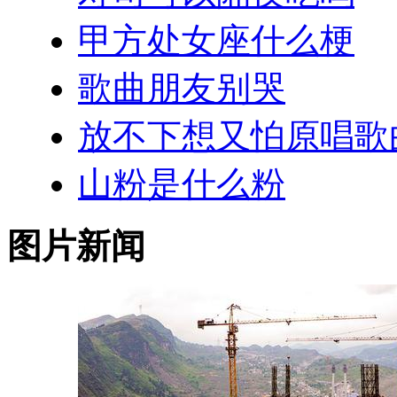
甲方处女座什么梗
歌曲朋友别哭
放不下想又怕原唱歌
山粉是什么粉
图片新闻