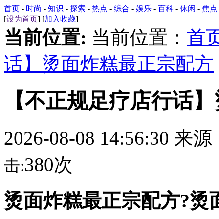
首页
-
时尚
-
知识
-
探索
-
热点
-
综合
-
娱乐
-
百科
-
休闲
-
焦点
[
设为首页
] [
加入收藏
]
当前位置:
当前位置：
首
话】烫面炸糕最正宗配方
【不正规足疗店行话】
2026-08-08 14:56:30 来
380次
击:
烫面炸糕最正宗配方?烫