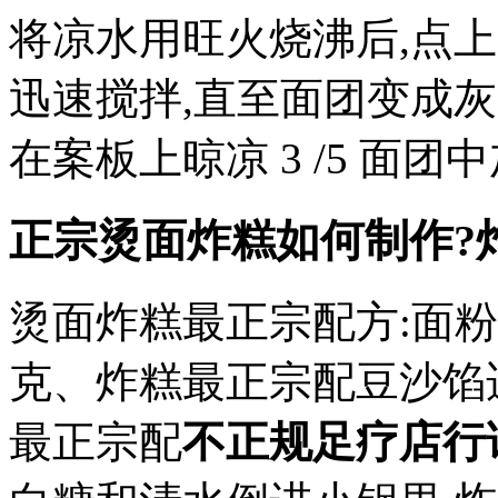
将凉水用旺火烧沸后,点上
迅速搅拌,直至面团变成灰白
在案板上晾凉 3 /5 面
正宗烫面炸糕如何制作?
烫面炸糕最正宗配方:面粉5
克、炸糕最正宗配豆沙馅
最正宗配
不正规足疗店行