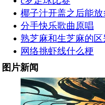
c罗足球比赛
椰子汁开盖之后能放
分手快乐歌曲原唱
熟芝麻和生芝麻的区
网络挑虾线什么梗
图片新闻