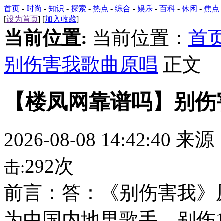
首页
-
时尚
-
知识
-
探索
-
热点
-
综合
-
娱乐
-
百科
-
休闲
-
焦点
[
设为首页
] [
加入收藏
]
当前位置:
当前位置：
首
别伤害我歌曲原唱
正文
【楼凤网靠谱吗】别伤
2026-08-08 14:42:40 来
292次
击:
前言：答：《别伤害我》
为中国内地男歌手，别伤1