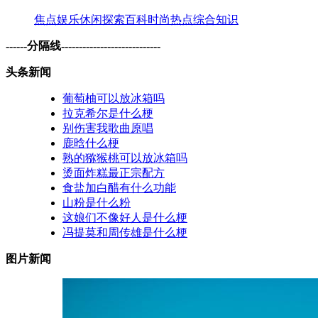
焦点
娱乐
休闲
探索
百科
时尚
热点
综合
知识
------分隔线----------------------------
头条新闻
葡萄柚可以放冰箱吗
拉克希尔是什么梗
别伤害我歌曲原唱
鹿晗什么梗
熟的猕猴桃可以放冰箱吗
烫面炸糕最正宗配方
食盐加白醋有什么功能
山粉是什么粉
这娘们不像好人是什么梗
冯提莫和周传雄是什么梗
图片新闻