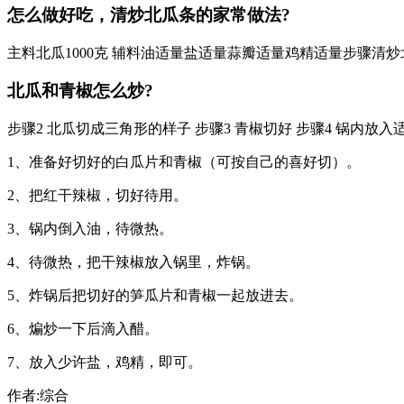
怎么做好吃，清炒北瓜条的家常做法?
主料北瓜1000克 辅料油适量盐适量蒜瓣适量鸡精适量步骤清炒
北瓜和青椒怎么炒?
步骤2 北瓜切成三角形的样子 步骤3 青椒切好 步骤4 锅内放
1、准备好切好的白瓜片和青椒（可按自己的喜好切）。
2、把红干辣椒，切好待用。
3、锅内倒入油，待微热。
4、待微热，把干辣椒放入锅里，炸锅。
5、炸锅后把切好的笋瓜片和青椒一起放进去。
6、煸炒一下后滴入醋。
7、放入少许盐，鸡精，即可。
作者:综合