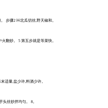
蒜瓣。 步骤2 ￼北瓜切丝,野天椒和。
中火翻炒。 5 第五步就是等菜快。
蒜末适量,盐少许,料酒少许。
的芋头丝炒拌均匀。 8。