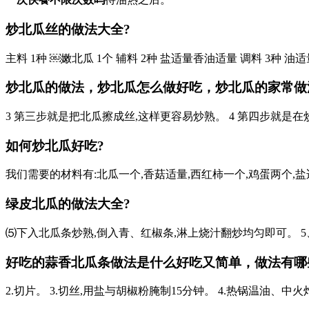
炒北瓜丝的做法大全?
主料 1种 ￼嫩北瓜 1个 辅料 2种 盐适量香油适量 调料 3种 
炒北瓜的做法，炒北瓜怎么做好吃，炒北瓜的家常做
3 第三步就是把北瓜擦成丝,这样更容易炒熟。 4 第四步就是在
如何炒北瓜好吃?
我们需要的材料有:北瓜一个,香菇适量,西红柿一个,鸡蛋两个,盐适
绿皮北瓜的做法大全?
⑸下入北瓜条炒熟,倒入青、红椒条,淋上烧汁翻炒均匀即可。 5、虾
好吃的蒜香北瓜条做法是什么好吃又简单，做法有哪些-
2.切片。 3.切丝,用盐与胡椒粉腌制15分钟。 4.热锅温油、中