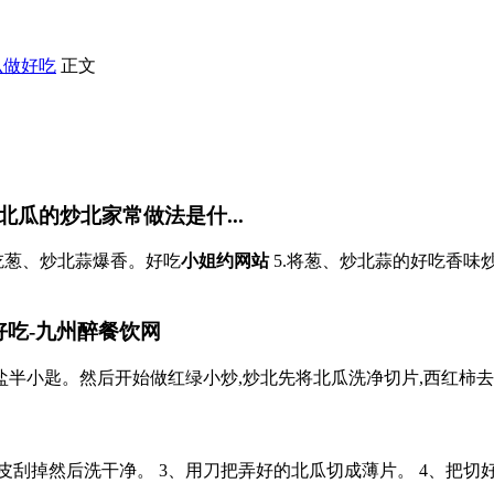
么做好吃
正文
瓜的炒北家常做法是什...
好吃葱、炒北蒜爆香。好吃
小姐约网站
5.将葱、炒北蒜的好吃香味
吃-九州醉餐饮网
,盐半小匙。然后开始做红绿小炒,炒北先将北瓜洗净切片,西红柿
皮刮掉然后洗干净。 3、用刀把弄好的北瓜切成薄片。 4、把切好