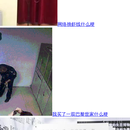
网络挑虾线什么梗
我买了一双巴黎世家什么梗