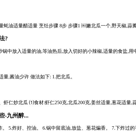
油适量蚝油适量醋适量 烹饪步骤 8步 步骤1 ￼嫩北瓜一个,野天椒,
法?
炒锅中放入适量的油,等油热后,放入切好的小辣椒,适量的食盐,用
量,酱油少许 做法如下: 1.把北瓜。
仁炒北瓜 ⑴食材:虾仁250克,北瓜200克,姜丝适量,葱花适量,
九州醉...
火炸。 5.炸好、控油。 6.锅中留底油,放盐、葱花煸香。 7.下炸过