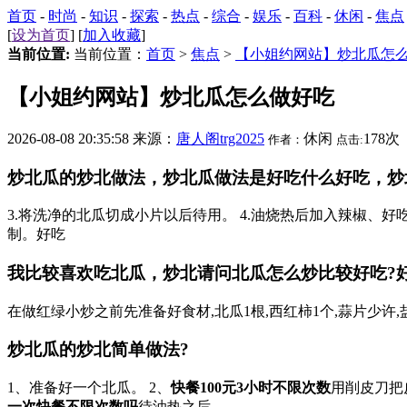
首页
-
时尚
-
知识
-
探索
-
热点
-
综合
-
娱乐
-
百科
-
休闲
-
焦点
[
设为首页
] [
加入收藏
]
当前位置:
当前位置：
首页
>
焦点
>
【小姐约网站】炒北瓜怎
【小姐约网站】炒北瓜怎么做好吃
2026-08-08 20:35:58 来源：
唐人阁trg2025
休闲
178次
作者：
点击:
炒北瓜的炒北做法，炒北瓜做法是好吃什么好吃，炒北
3.将洗净的北瓜切成小片以后待用。 4.油烧热后加入辣椒、
制。好吃
我比较喜欢吃北瓜，炒北请问北瓜怎么炒比较好吃?好
在做红绿小炒之前先准备好食材,北瓜1根,西红柿1个,蒜片少许
炒北瓜的炒北简单做法?
1、准备好一个北瓜。 2、
快餐100元3小时不限次数
用削皮刀把
一次快餐不限次数吗
待油热之后。