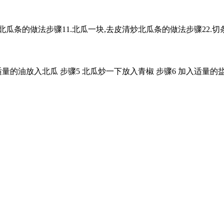
北瓜条的做法步骤11.北瓜一块,去皮清炒北瓜条的做法步骤22.切
入适量的油放入北瓜 步骤5 北瓜炒一下放入青椒 步骤6 加入适量的