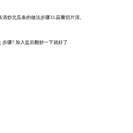
条清炒北瓜条的做法步骤33.蒜瓣切片清。
盐 步骤7 加入盐后翻炒一下就好了