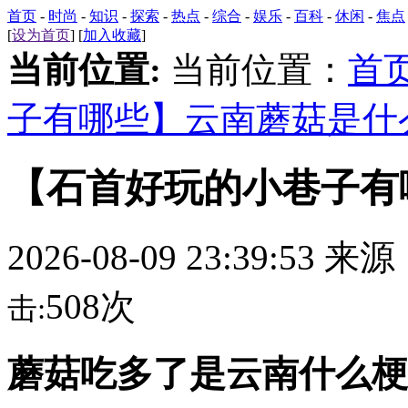
首页
-
时尚
-
知识
-
探索
-
热点
-
综合
-
娱乐
-
百科
-
休闲
-
焦点
[
设为首页
] [
加入收藏
]
当前位置:
当前位置：
首
子有哪些】云南蘑菇是什
【石首好玩的小巷子有
2026-08-09 23:39:53 来
508次
击:
蘑菇吃多了是云南什么梗